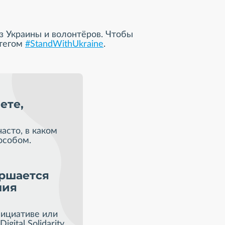
из Украины и волонтёров. Чтобы
штегом
#StandWithUkraine
.
ете,
часто, в каком
особом.
ршается
ния
нициативе или
gital Solidarity