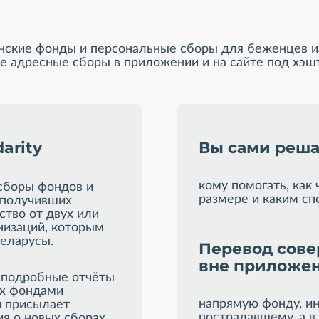
краинские фонды и персональные сборы для беженцев 
те адресные сборы в приложении и на сайте под хэ
darity
Вы сами реша
кому помогать, как 
сборы фондов и
размере и каким сп
 получивших
ство от двух или
низаций, которым
еларусы.
Перевод сове
вне приложе
 подробные отчёты
ых фондами
напрямую фонду, и
и присылает
пострадавшему, а в Di
я о новых сборах.