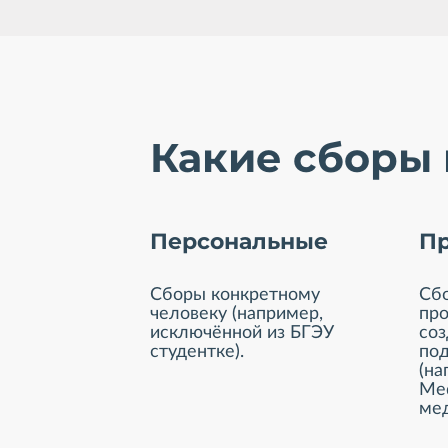
Какие сборы п
Персональные
П
Сборы конкретному
Сб
человеку (например,
про
исключённой из БГЭУ
соз
студентке).
по
(на
Med
мед