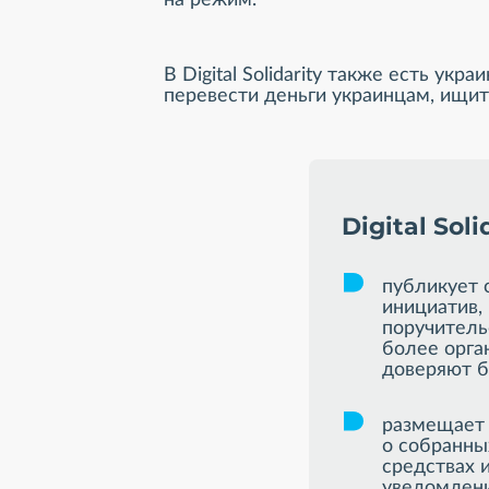
В Digital Solidarity также есть у
перевести деньги украинцам, ищи
Digital Soli
публикует 
инициатив,
поручитель
более орга
доверяют б
размещает
о собранн
средствах 
уведомлени