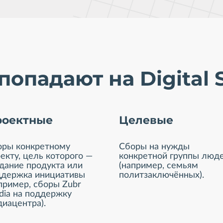
опадают на Digital S
роектные
Целевые
оры конкретному
Сборы на нужды
екту, цель которого —
конкретной группы люд
дание продукта или
(например, семьям
ддержка инициативы
политзаключённых).
пример, сборы Zubr
ia на поддержку
иацентра).