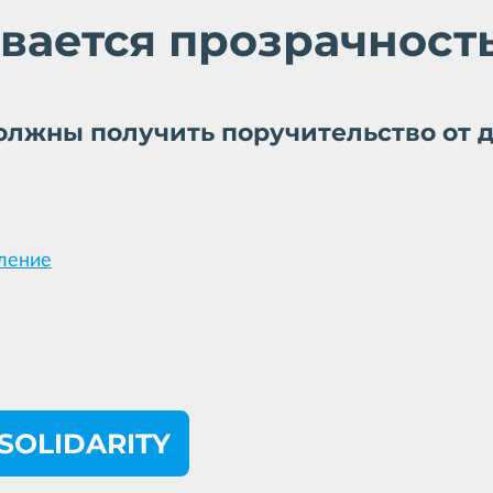
вается прозрачност
лжны получить поручительство от д
ление
SOLIDARITY