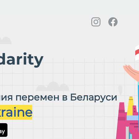
darity
ия перемен в Беларуси
raine